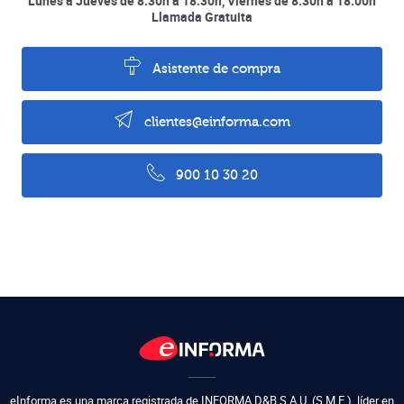
Lunes a Jueves de 8:30h a 18:30h, Viernes de 8:30h a 18:00h
Llamada Gratuita
Asistente de compra
clientes@einforma.com
900 10 30 20
eInforma es una marca registrada de
INFORMA D&B S.A.U. (S.M.E.)
,
líder en