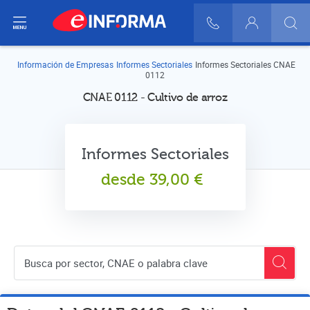
ir del menú
900 10 30 20
Login
Información de Empresas
Informes Sectoriales
Informes Sectoriales CNAE
0112
CNAE 0112 - Cultivo de arroz
Informes Sectoriales
desde
39,00
€
Buscador de empresas