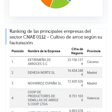
Ranking de las principales empresas del
sector CNAE 0112 - Cultivo de arroz según su
facturación
Cifra de
Posición
Nombre de la Empresa
Provincia
Negocio
EXTREMEÑA DE
23.156.137
1
Cáceres
ARROCES S.C.
€
16.434.248
2
DEHESA NORTE SL
Madrid
€
12.420.526
3
NOVARROZ ESPAÑA SL.
Madrid
€
COOP DE
PRODUCTORES DE
8.751.103
4
Valencia
SEMILLAS DE ARROZ
€
S.COOP. LTDA
6.893.078