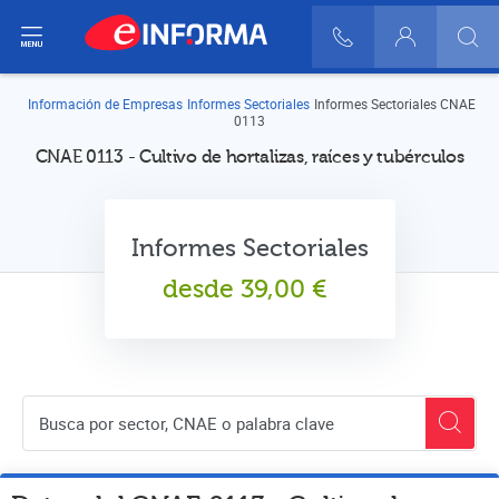
ir del menú
900 10 30 20
Login
Información de Empresas
Informes Sectoriales
Informes Sectoriales CNAE
0113
CNAE 0113 - Cultivo de hortalizas, raíces y tubérculos
Informes Sectoriales
desde
39,00
€
Buscador de empresas