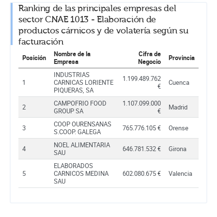
Ranking de las principales empresas del
sector CNAE 1013 - Elaboración de
productos cárnicos y de volatería según su
facturación
Nombre de la
Cifra de
Posición
Provincia
Empresa
Negocio
INDUSTRIAS
1.199.489.762
1
CARNICAS LORIENTE
Cuenca
€
PIQUERAS, SA
CAMPOFRIO FOOD
1.107.099.000
2
Madrid
GROUP SA
€
COOP OURENSANAS
3
765.776.105 €
Orense
S.COOP. GALEGA
NOEL ALIMENTARIA
4
646.781.532 €
Girona
SAU
ELABORADOS
5
CARNICOS MEDINA
602.080.675 €
Valencia
SAU