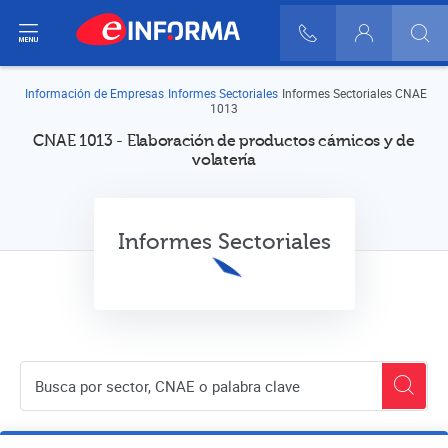
ir del menú
900 10 30 20
Login
Información de Empresas
Informes Sectoriales
Informes Sectoriales CNAE
1013
CNAE 1013 - Elaboración de productos cárnicos y de
volatería
Informes Sectoriales
Buscador de empresas