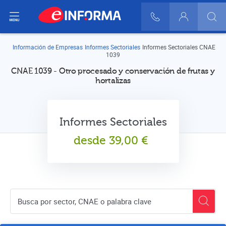
ir del menú
900 10 30 20
Login
Información de Empresas
Informes Sectoriales
Informes Sectoriales CNAE
1039
CNAE 1039 - Otro procesado y conservación de frutas y
hortalizas
Informes Sectoriales
desde
39,00
€
Buscador de empresas