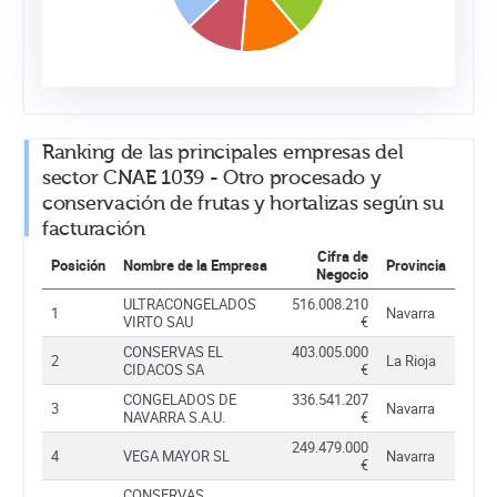
Ranking de las principales empresas del
sector CNAE 1039 - Otro procesado y
conservación de frutas y hortalizas según su
facturación
Cifra de
Posición
Nombre de la Empresa
Provincia
Negocio
ULTRACONGELADOS
516.008.210
1
Navarra
VIRTO SAU
€
CONSERVAS EL
403.005.000
2
La Rioja
CIDACOS SA
€
CONGELADOS DE
336.541.207
3
Navarra
NAVARRA S.A.U.
€
249.479.000
4
VEGA MAYOR SL
Navarra
€
CONSERVAS