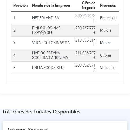
Cifra de
Posición
Nombre de la Empresa
Provincia
Negocio
286.248.053
1
NEDERLAND SA
Barcelona
€
FINI GOLOSINAS
230.267.777
2
Murcia
ESPAÑA SLU
€
218.696.314
3
VIDAL GOLOSINAS SA
Murcia
€
HARIBO ESPAÑA
211.836.707
4
Girona
SOCIEDAD ANONIMA.
€
208.392.971
5
IDILIA FOODS SLU
Valencia
€
Informes Sectoriales Disponibles