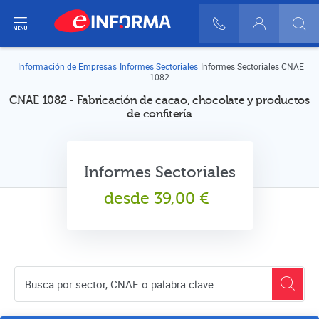
ir del menú
900 10 30 20
Login
Información de Empresas
Informes Sectoriales
Informes Sectoriales CNAE
1082
CNAE 1082 - Fabricación de cacao, chocolate y productos
de confitería
Informes Sectoriales
desde
39,00
€
Buscador de empresas