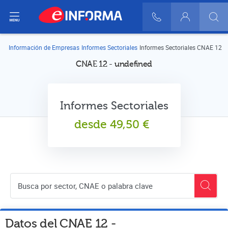
ir del menú
900 10 30 20
Login
Información de Empresas
Informes Sectoriales
Informes Sectoriales CNAE 12
CNAE 12 - undefined
Informes Sectoriales
desde
49,50
€
Buscador de empresas
Datos del CNAE
12
-