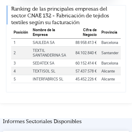
Ranking de las principales empresas del
sector CNAE 132 - Fabricación de tejidos
textiles según su facturación
Nombre de la
Cifra de
Posición
Provincia
Empresa
Negocio
1
SAULEDA SA
88.958.413 €
Barcelona
TEXTIL
2
84.102.840 €
Santander
SANTANDERINA SA
3
SEDATEX SA
60.152.414 €
Barcelona
4
TEXTISOL SL
57.437.578 €
Alicante
5
INTERFABRICS SL
45.452.226 €
Alicante
Informes Sectoriales Disponibles