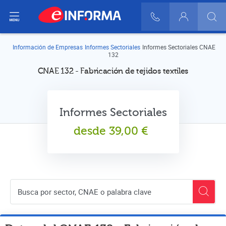
ir del menú
900 10 30 20
Login
Información de Empresas
Informes Sectoriales
Informes Sectoriales CNAE
132
CNAE 132 - Fabricación de tejidos textiles
Informes Sectoriales
desde
39,00
€
Buscador de empresas