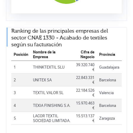
Ranking de las principales empresas del
sector CNAE 1330 - Acabado de textiles
según su facturación
Nombre de la
Cifra de
Posición
Provincia
Empresa
Negocio
39.320.740
1
THINKTEXTIL SLU
Guadalajara
€
22.843.331
2
UNITEX SA
Barcelona
€
22.184.526
3
TEXTIL VALOR SL
Valencia
€
15.970.463
4
TEXIA FINISHING S.A.
Barcelona
€
LACOR TEXTIL
15.513.137
5
Zaragoza
SOCIEDAD LIMITADA.
€