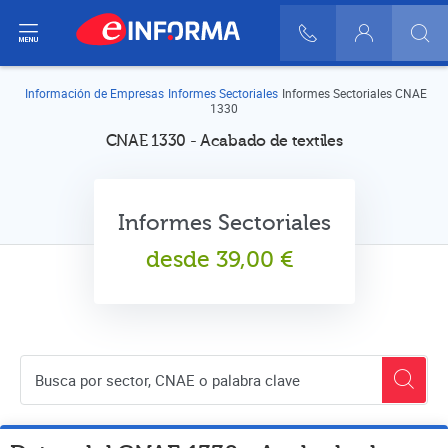
ir del menú
900 10 30 20
Login
Información de Empresas
Informes Sectoriales
Informes Sectoriales CNAE
1330
CNAE 1330 - Acabado de textiles
Informes Sectoriales
desde
39,00
€
Buscador de empresas