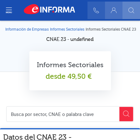
ir del menú
900 10 30 20
Login
Información de Empresas
Informes Sectoriales
Informes Sectoriales CNAE 23
CNAE 23 - undefined
Informes Sectoriales
desde
49,50
€
Buscador de empresas
Datos del CNAE
23
-