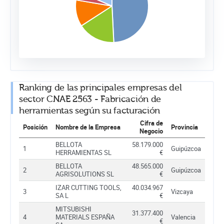
Ranking de las principales empresas del
sector CNAE 2563 - Fabricación de
herramientas según su facturación
Cifra de
Posición
Nombre de la Empresa
Provincia
Negocio
BELLOTA
58.179.000
1
Guipúzcoa
HERRAMIENTAS SL
€
BELLOTA
48.565.000
2
Guipúzcoa
AGRISOLUTIONS SL
€
IZAR CUTTING TOOLS,
40.034.967
3
Vizcaya
SA L
€
MITSUBISHI
31.377.400
4
MATERIALS ESPAÑA
Valencia
€