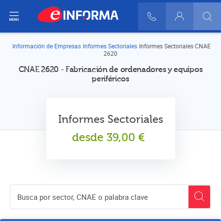
ir del menú
900 10 30 20
Login
Información de Empresas
Informes Sectoriales
Informes Sectoriales CNAE
2620
CNAE 2620 - Fabricación de ordenadores y equipos
periféricos
Informes Sectoriales
desde
39,00
€
Buscador de empresas