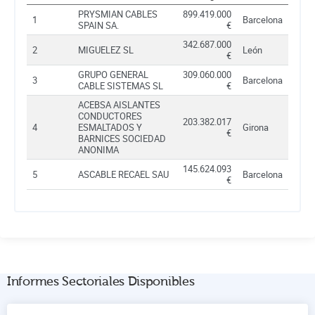
PRYSMIAN CABLES
899.419.000
1
Barcelona
SPAIN SA.
€
342.687.000
2
MIGUELEZ SL
León
€
GRUPO GENERAL
309.060.000
3
Barcelona
CABLE SISTEMAS SL
€
ACEBSA AISLANTES
CONDUCTORES
203.382.017
4
ESMALTADOS Y
Girona
€
BARNICES SOCIEDAD
ANONIMA
145.624.093
5
ASCABLE RECAEL SAU
Barcelona
€
Informes Sectoriales Disponibles