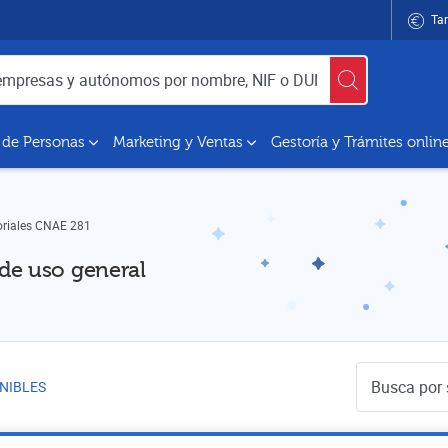
Tar
utónomos por nombre, NIF o DUNS
 de Personas
Marketing y Ventas
Gestoría y Trámites onlin
oriales CNAE 281
de uso general
Buscador de 
NIBLES