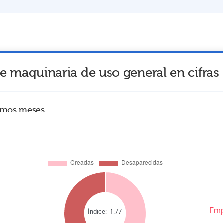
de maquinaria de uso general
en cifras
timos meses
Emp
Índice:
-1.77