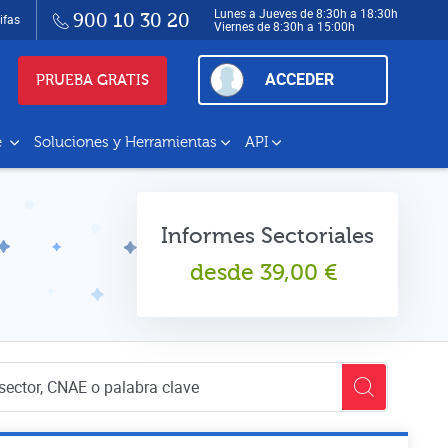
Lunes a Jueves de 8:30h a 18:30h
900 10 30 20
ifas
Viernes de 8:30h a 15:00h
ACCEDER
PRUEBA GRATIS
e
Soluciones y Herramientas
API
Informes Sectoriales
desde
39,00
€
empresas