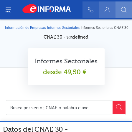
ir del menú
900 10 30 20
Login
Información de Empresas
Informes Sectoriales
Informes Sectoriales CNAE 30
CNAE 30 - undefined
Informes Sectoriales
desde
49,50
€
Buscador de empresas
Datos del CNAE
30
-