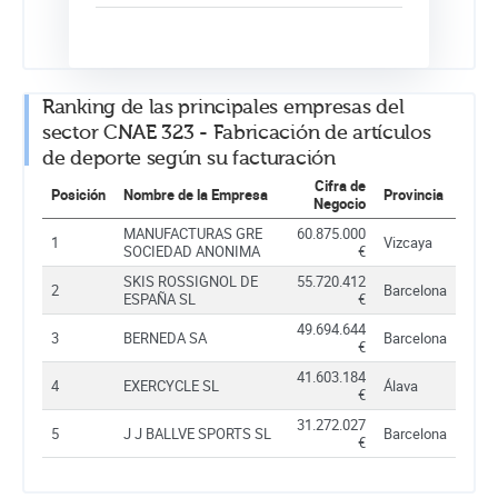
Ranking de las principales empresas del
sector CNAE 323 - Fabricación de artículos
de deporte según su facturación
Cifra de
Posición
Nombre de la Empresa
Provincia
Negocio
MANUFACTURAS GRE
60.875.000
1
Vizcaya
SOCIEDAD ANONIMA
€
SKIS ROSSIGNOL DE
55.720.412
2
Barcelona
ESPAÑA SL
€
49.694.644
3
BERNEDA SA
Barcelona
€
41.603.184
4
EXERCYCLE SL
Álava
€
31.272.027
5
J J BALLVE SPORTS SL
Barcelona
€