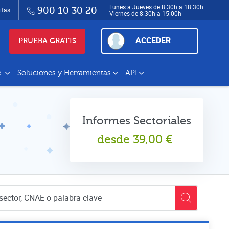
Lunes a Jueves de 8:30h a 18:30h
900 10 30 20
ifas
Viernes de 8:30h a 15:00h
ACCEDER
PRUEBA GRATIS
e
Soluciones y Herramientas
API
Informes Sectoriales
desde
39,00
€
empresas