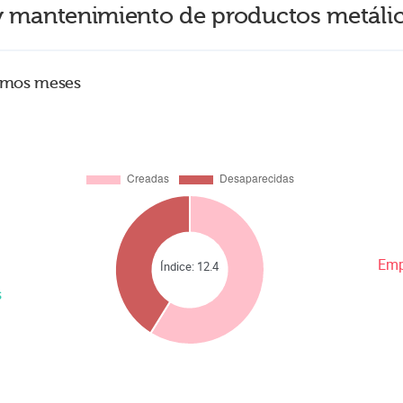
y mantenimiento de productos metáli
timos meses
Emp
Índice:
12.4
s