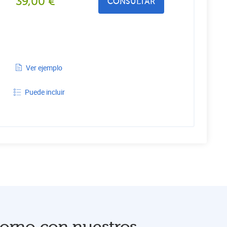
39,00
€
CONSULTAR
Ver ejemplo
Puede incluir
orno con nuestros