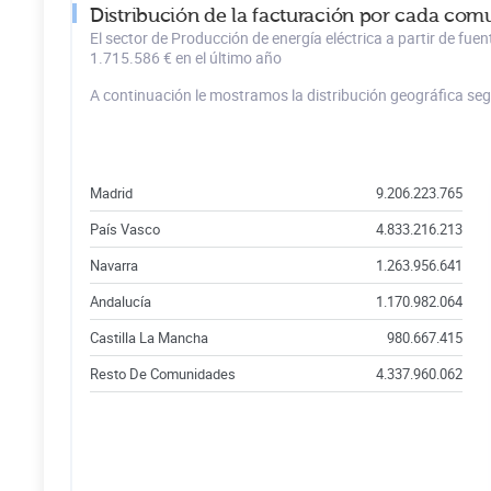
Distribución de la facturación por cada com
El sector de Producción de energía eléctrica a partir de fu
1.715.586 € en el último año
A continuación le mostramos la distribución geográfica se
Madrid
9.206.223.765
País Vasco
4.833.216.213
Navarra
1.263.956.641
Andalucía
1.170.982.064
Castilla La Mancha
980.667.415
Resto De Comunidades
4.337.960.062