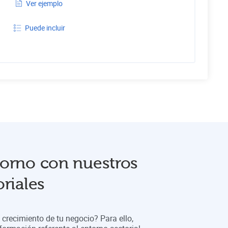
Ver ejemplo
Puede incluir
orno con nuestros
riales
crecimiento de tu negocio? Para ello,