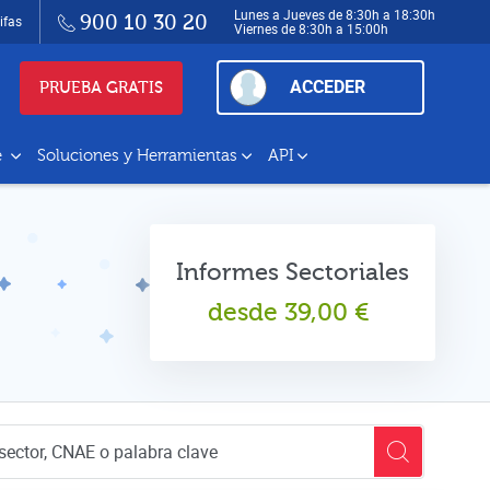
Lunes a Jueves de 8:30h a 18:30h
900 10 30 20
ifas
Viernes de 8:30h a 15:00h
ACCEDER
PRUEBA GRATIS
e
Soluciones y Herramientas
API
Informes Sectoriales
desde
39,00
€
empresas