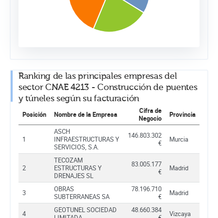
Ranking de las principales empresas del
sector CNAE 4213 - Construcción de puentes
y túneles según su facturación
Cifra de
Posición
Nombre de la Empresa
Provincia
Negocio
ASCH
146.803.302
1
INFRAESTRUCTURAS Y
Murcia
€
SERVICIOS, S.A.
TECOZAM
83.005.177
2
ESTRUCTURAS Y
Madrid
€
DRENAJES SL
OBRAS
78.196.710
3
Madrid
SUBTERRANEAS SA
€
GEOTUNEL SOCIEDAD
48.660.384
4
Vizcaya
LIMITADA
€