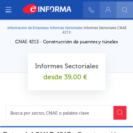
ir del menú
900 10 30 20
Login
Información de Empresas
Informes Sectoriales
Informes Sectoriales CNAE
4213
CNAE 4213 - Construcción de puentes y túneles
Informes Sectoriales
desde
39,00
€
Buscador de empresas