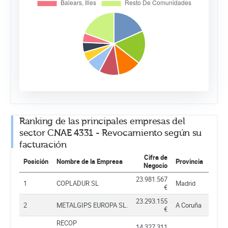
Ranking de las principales empresas del
sector CNAE 4331 - Revocamiento según su
facturación
Cifra de
Posición
Nombre de la Empresa
Provincia
Negocio
23.981.567
1
COPLADUR SL
Madrid
€
23.293.155
2
METALGIPS EUROPA SL.
A Coruña
€
RECOP
14.327.311