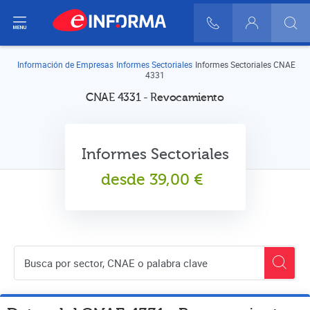
ir del menú
900 10 30 20
Login
Información de Empresas
Informes Sectoriales
Informes Sectoriales CNAE
4331
CNAE 4331 - Revocamiento
Informes Sectoriales
desde
39,00
€
Buscador de empresas