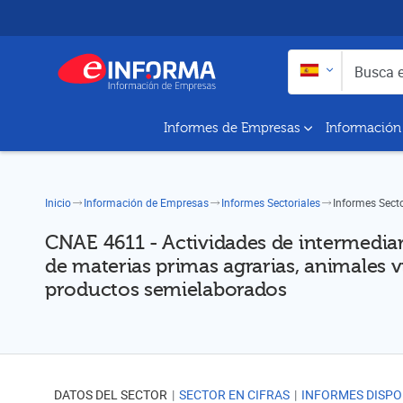
Buscar en:
Busca empresas y a
Informes de Empresas
Información
Inicio
Información de Empresas
Informes Sectoriales
Informes Sect
CNAE 4611 - Actividades de intermedia
de materias primas agrarias, animales vi
productos semielaborados
DATOS DEL SECTOR
SECTOR EN CIFRAS
INFORMES DISPO