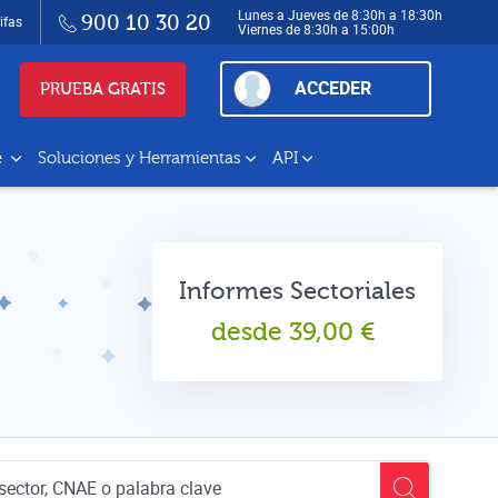
Lunes a Jueves de 8:30h a 18:30h
900 10 30 20
ifas
Viernes de 8:30h a 15:00h
ACCEDER
PRUEBA GRATIS
e
Soluciones y Herramientas
API
Informes Sectoriales
desde
39,00
€
empresas