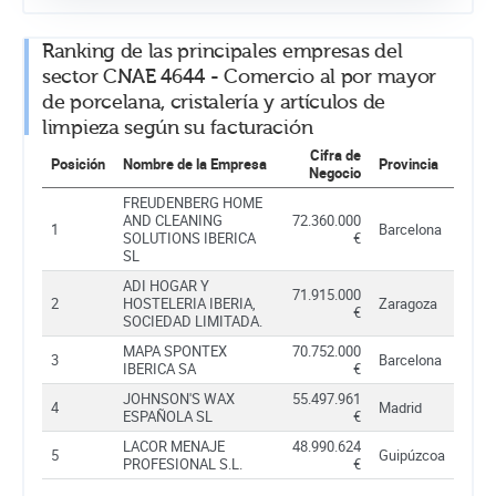
Ranking de las principales empresas del
sector CNAE 4644 - Comercio al por mayor
de porcelana, cristalería y artículos de
limpieza según su facturación
Cifra de
Posición
Nombre de la Empresa
Provincia
Negocio
FREUDENBERG HOME
AND CLEANING
72.360.000
1
Barcelona
SOLUTIONS IBERICA
€
SL
ADI HOGAR Y
71.915.000
2
HOSTELERIA IBERIA,
Zaragoza
€
SOCIEDAD LIMITADA.
MAPA SPONTEX
70.752.000
3
Barcelona
IBERICA SA
€
JOHNSON'S WAX
55.497.961
4
Madrid
ESPAÑOLA SL
€
LACOR MENAJE
48.990.624
5
Guipúzcoa
PROFESIONAL S.L.
€