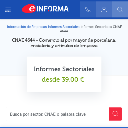
ir del menú
900 10 30 20
Login
Información de Empresas
Informes Sectoriales
Informes Sectoriales CNAE
4644
CNAE 4644 - Comercio al por mayor de porcelana,
cristalería y artículos de limpieza
Informes Sectoriales
desde
39,00
€
Buscador de empresas