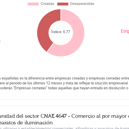
Emp
Índice:
6.77
s
 españolas es la diferencia entre empresas creadas y empresas cerradas entre
iere al periodo de los últimos 12 meses y trata de reflejar la situción empresarial 
nsideran "Empresas cerradas" todas aquellas que hayan entrado en disolución o
unidad del sector CNAE 4647 - Comercio al por mayor d
paratos de iluminación
r, oficinas y establecimientos comerciales, alfombras y aparatos de ilu