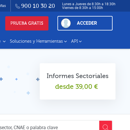
Lunes a Jueves de 8:30h a 18:30h
900 10 30 20
ifas
Viernes de 8:30h a 15:00h
ACCEDER
PRUEBA GRATIS
e
Soluciones y Herramientas
API
Informes Sectoriales
desde
39,00
€
empresas