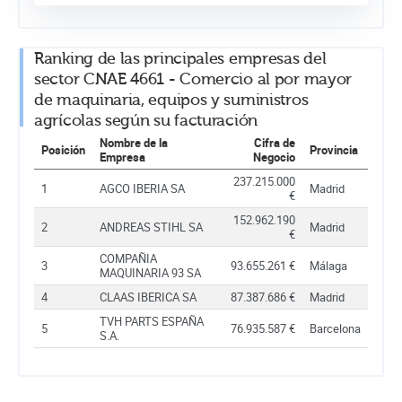
Ranking de las principales empresas del
sector CNAE 4661 - Comercio al por mayor
de maquinaria, equipos y suministros
agrícolas según su facturación
Nombre de la
Cifra de
Posición
Provincia
Empresa
Negocio
237.215.000
1
AGCO IBERIA SA
Madrid
€
152.962.190
2
ANDREAS STIHL SA
Madrid
€
COMPAÑIA
3
93.655.261 €
Málaga
MAQUINARIA 93 SA
4
CLAAS IBERICA SA
87.387.686 €
Madrid
TVH PARTS ESPAÑA
5
76.935.587 €
Barcelona
S.A.