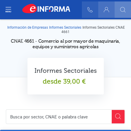
ir del menú
900 10 30 20
Login
Información de Empresas
Informes Sectoriales
Informes Sectoriales CNAE
4661
CNAE 4661 - Comercio al por mayor de maquinaria,
equipos y suministros agrícolas
Informes Sectoriales
desde
39,00
€
Buscador de empresas