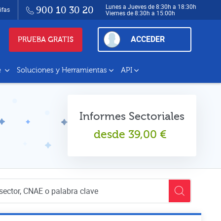
Lunes a Jueves de 8:30h a 18:30h
900 10 30 20
ifas
Viernes de 8:30h a 15:00h
ACCEDER
PRUEBA GRATIS
e
Soluciones y Herramientas
API
Informes Sectoriales
desde
39,00
€
empresas