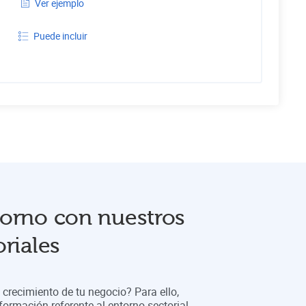
Ver ejemplo
Puede incluir
orno con nuestros
riales
crecimiento de tu negocio? Para ello,
formación referente al entorno sectorial