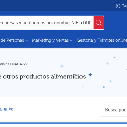
Tar
utónomos por nombre, NIF o DUNS
 de Personas
Marketing y Ventas
Gestoría y Trámites onlin
oriales CNAE 4727
 otros productos alimenticios
Buscador de 
NIBLES