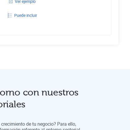
Ver ejemplo
Puede incluir
orno con nuestros
riales
crecimiento de tu negocio? Para ello,
formación referente al entorno sectorial