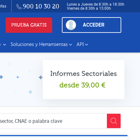
Lunes a Jueves de 8:30h a 18:30h
900 10 30 20
ifas
Viernes de 8:30h a 15:00h
ACCEDER
PRUEBA GRATIS
e
Soluciones y Herramientas
API
Informes Sectoriales
desde
39,00
€
empresas