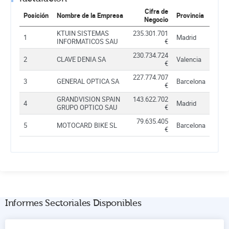
Cifra de
Posición
Nombre de la Empresa
Provincia
Negocio
KTUIN SISTEMAS
235.301.701
1
Madrid
INFORMATICOS SAU
€
230.734.724
2
CLAVE DENIA SA
Valencia
€
227.774.707
3
GENERAL OPTICA SA
Barcelona
€
GRANDVISION SPAIN
143.622.702
4
Madrid
GRUPO OPTICO SAU
€
79.635.405
5
MOTOCARD BIKE SL
Barcelona
€
Informes Sectoriales Disponibles