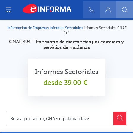
ir del menú
900 10 30 20
Login
Información de Empresas
Informes Sectoriales
Informes Sectoriales CNAE
494
CNAE 494 - Transporte de mercancías por carretera y
servicios de mudanza
Informes Sectoriales
desde
39,00
€
Buscador de empresas