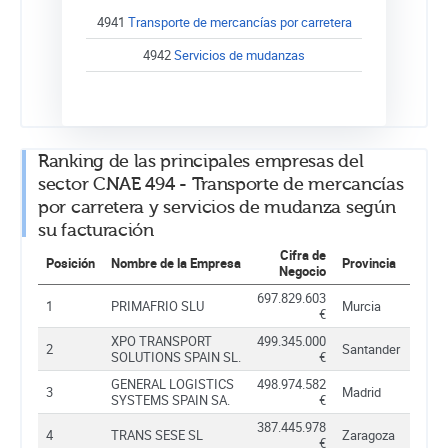
4941
Transporte de mercancías por carretera
4942
Servicios de mudanzas
Ranking de las principales empresas del
sector CNAE 494 - Transporte de mercancías
por carretera y servicios de mudanza según
su facturación
Cifra de
Posición
Nombre de la Empresa
Provincia
Negocio
697.829.603
1
PRIMAFRIO SLU
Murcia
€
XPO TRANSPORT
499.345.000
2
Santander
SOLUTIONS SPAIN SL.
€
GENERAL LOGISTICS
498.974.582
3
Madrid
SYSTEMS SPAIN SA.
€
387.445.978
4
TRANS SESE SL
Zaragoza
€