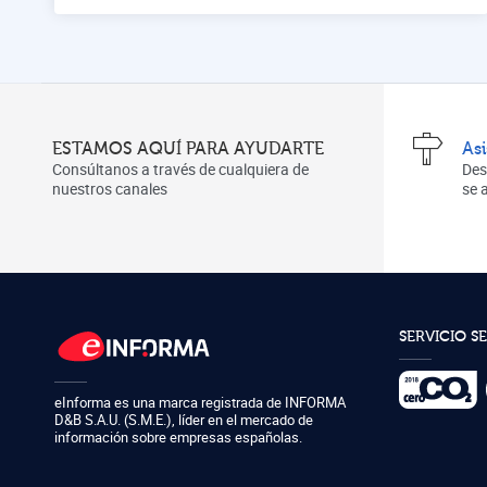
ESTAMOS AQUÍ PARA AYUDARTE
As
Consúltanos a través de cualquiera de
Des
nuestros canales
se
SERVICIO S
eInforma es una marca registrada de
INFORMA
D&B S.A.U. (S.M.E.)
,
líder en el mercado de
información sobre empresas españolas.