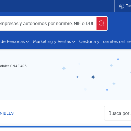
Tar
utónomos por nombre, NIF o DUNS
 de Personas
Marketing y Ventas
Gestoría y Trámites onlin
oriales CNAE 495
Buscador de 
NIBLES