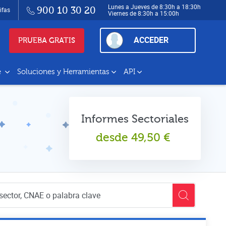
Lunes a Jueves de 8:30h a 18:30h
900 10 30 20
ifas
Viernes de 8:30h a 15:00h
ACCEDER
PRUEBA GRATIS
e
Soluciones y Herramientas
API
Informes Sectoriales
desde
49,50
€
empresas