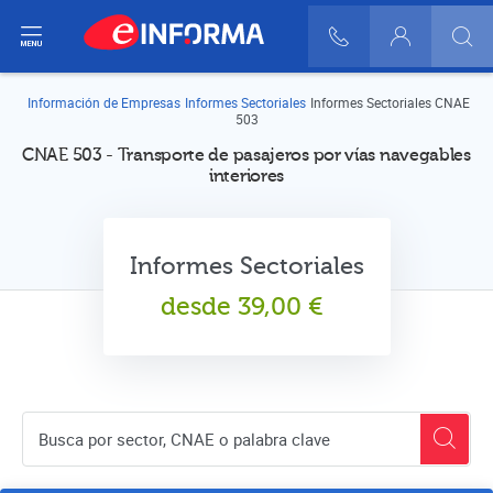
ir del menú
900 10 30 20
Login
Información de Empresas
Informes Sectoriales
Informes Sectoriales CNAE
503
CNAE 503 - Transporte de pasajeros por vías navegables
interiores
Informes Sectoriales
desde
39,00
€
Buscador de empresas