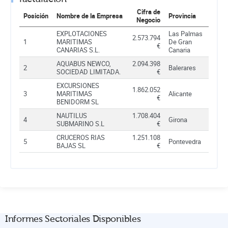
Cifra de
Posición
Nombre de la Empresa
Provincia
Negocio
EXPLOTACIONES
Las Palmas
2.573.794
1
MARITIMAS
De Gran
€
CANARIAS S.L.
Canaria
AQUABUS NEWCO,
2.094.398
2
Balerares
SOCIEDAD LIMITADA.
€
EXCURSIONES
1.862.052
3
MARITIMAS
Alicante
€
BENIDORM SL
NAUTILUS
1.708.404
4
Girona
SUBMARINO S.L
€
CRUCEROS RIAS
1.251.108
5
Pontevedra
BAJAS SL
€
Informes Sectoriales Disponibles