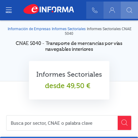
ir del menú
900 10 30 20
Login
Información de Empresas
Informes Sectoriales
Informes Sectoriales CNAE
5040
CNAE 5040 - Transporte de mercancías por vías
navegables interiores
Informes Sectoriales
desde
49,50
€
Buscador de empresas