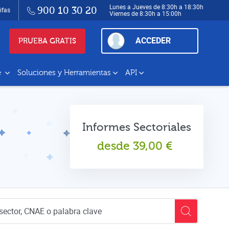
Lunes a Jueves de 8:30h a 18:30h
900 10 30 20
ifas
Viernes de 8:30h a 15:00h
ACCEDER
PRUEBA GRATIS
e
Soluciones y Herramientas
API
Informes Sectoriales
desde
39,00
€
empresas