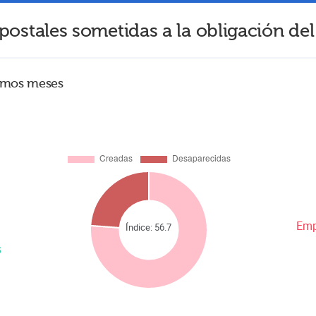
postales sometidas a la obligación del
timos meses
Emp
Índice:
56.7
s