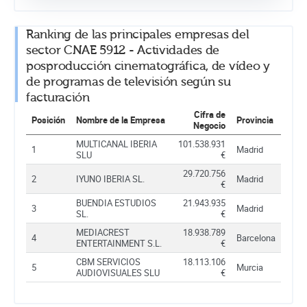
Ranking de las principales empresas del
sector CNAE 5912 - Actividades de
posproducción cinematográfica, de vídeo y
de programas de televisión según su
facturación
Cifra de
Posición
Nombre de la Empresa
Provincia
Negocio
MULTICANAL IBERIA
101.538.931
1
Madrid
SLU
€
29.720.756
2
IYUNO IBERIA SL.
Madrid
€
BUENDIA ESTUDIOS
21.943.935
3
Madrid
SL.
€
MEDIACREST
18.938.789
4
Barcelona
ENTERTAINMENT S.L.
€
CBM SERVICIOS
18.113.106
5
Murcia
AUDIOVISUALES SLU
€