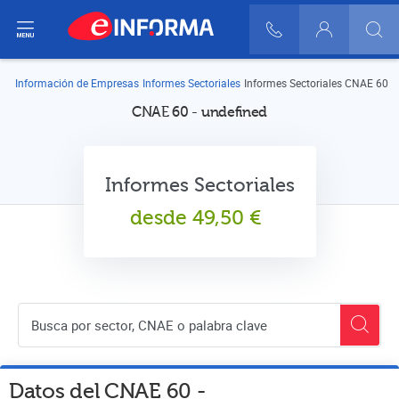
ir del menú
900 10 30 20
Login
Información de Empresas
Informes Sectoriales
Informes Sectoriales CNAE 60
CNAE 60 - undefined
Informes Sectoriales
desde
49,50
€
Buscador de empresas
Datos del CNAE
60
-