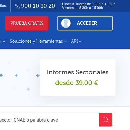
Lunes a Jueves de 8:30h a 18:30h
900 10 30 20
ifas
Viernes de 8:30h a 15:00h
ACCEDER
PRUEBA GRATIS
e
Soluciones y Herramientas
API
Informes Sectoriales
desde
39,00
€
empresas