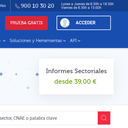
Lunes a Jueves de 8:30h a 18:30h
900 10 30 20
ifas
Viernes de 8:30h a 15:00h
ACCEDER
PRUEBA GRATIS
e
Soluciones y Herramientas
API
Informes Sectoriales
desde
39,00
€
empresas