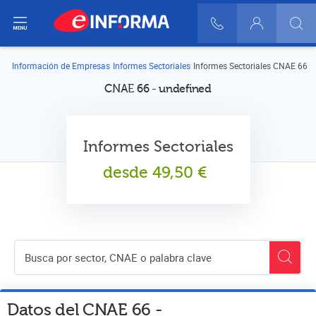
ir del menú
900 10 30 20
Login
Información de Empresas
Informes Sectoriales
Informes Sectoriales CNAE 66
CNAE 66 - undefined
Informes Sectoriales
desde
49,50
€
Buscador de empresas
Datos del CNAE
66
-