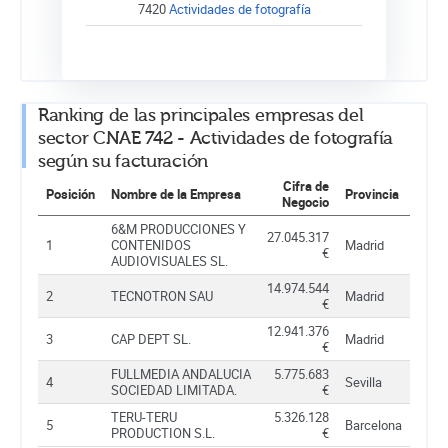
7420
Actividades de fotografía
Ranking de las principales empresas del
sector CNAE 742 - Actividades de fotografía
según su facturación
Cifra de
Posición
Nombre de la Empresa
Provincia
Negocio
6&M PRODUCCIONES Y
27.045.317
1
CONTENIDOS
Madrid
€
AUDIOVISUALES SL.
14.974.544
2
TECNOTRON SAU
Madrid
€
12.941.376
3
CAP DEPT SL.
Madrid
€
FULLMEDIA ANDALUCIA
5.775.683
4
Sevilla
SOCIEDAD LIMITADA.
€
TERU-TERU
5.326.128
5
Barcelona
PRODUCTION S.L.
€