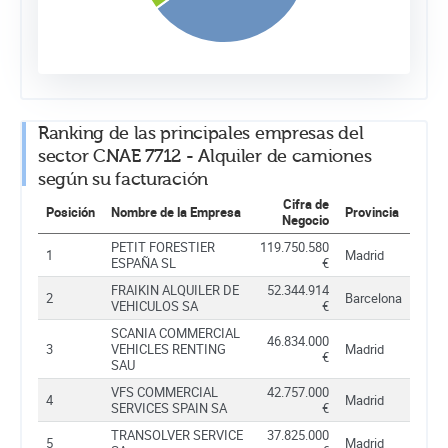
Ranking de las principales empresas del
sector CNAE 7712 - Alquiler de camiones
según su facturación
Cifra de
Posición
Nombre de la Empresa
Provincia
Negocio
PETIT FORESTIER
119.750.580
1
Madrid
ESPAÑA SL
€
FRAIKIN ALQUILER DE
52.344.914
2
Barcelona
VEHICULOS SA
€
SCANIA COMMERCIAL
46.834.000
3
VEHICLES RENTING
Madrid
€
SAU
VFS COMMERCIAL
42.757.000
4
Madrid
SERVICES SPAIN SA
€
TRANSOLVER SERVICE
37.825.000
5
Madrid