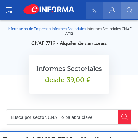
ir del menú
900 10 30 20
Login
Información de Empresas
Informes Sectoriales
Informes Sectoriales CNAE
7712
CNAE 7712 - Alquiler de camiones
Informes Sectoriales
desde
39,00
€
Buscador de empresas