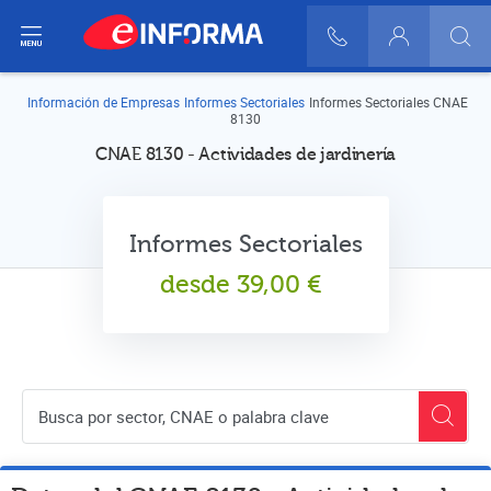
ir del menú
900 10 30 20
Login
Información de Empresas
Informes Sectoriales
Informes Sectoriales CNAE
8130
CNAE 8130 - Actividades de jardinería
Informes Sectoriales
desde
39,00
€
Buscador de empresas