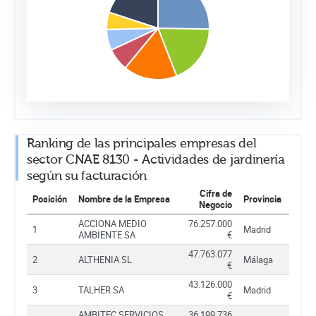
Ranking de las principales empresas del
sector CNAE 8130 - Actividades de jardinería
según su facturación
Cifra de
Posición
Nombre de la Empresa
Provincia
Negocio
ACCIONA MEDIO
76.257.000
1
Madrid
AMBIENTE SA
€
47.763.077
2
ALTHENIA SL
Málaga
€
43.126.000
3
TALHER SA
Madrid
€
AMBITEC SERVICIOS
36.199.736