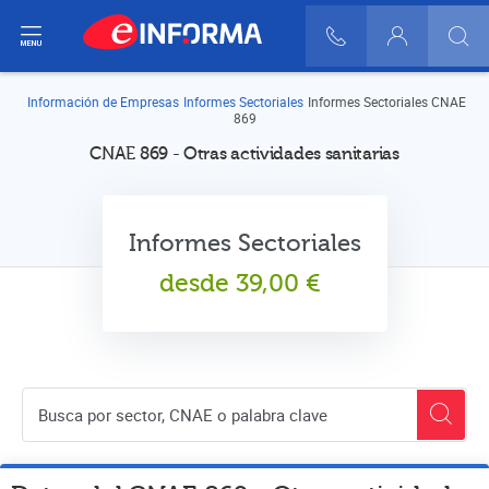
ir del menú
900 10 30 20
Login
Información de Empresas
Informes Sectoriales
Informes Sectoriales CNAE
869
CNAE 869 - Otras actividades sanitarias
Informes Sectoriales
desde
39,00
€
Buscador de empresas