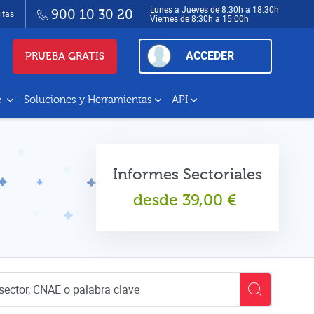
Lunes a Jueves de 8:30h a 18:30h
900 10 30 20
ifas
Viernes de 8:30h a 15:00h
ACCEDER
PRUEBA GRATIS
e
Soluciones y Herramientas
API
Informes Sectoriales
desde
39,00
€
empresas