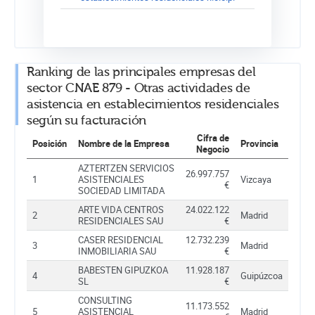
Ranking de las principales empresas del
sector CNAE 879 - Otras actividades de
asistencia en establecimientos residenciales
según su facturación
Cifra de
Posición
Nombre de la Empresa
Provincia
Negocio
AZTERTZEN SERVICIOS
26.997.757
1
ASISTENCIALES
Vizcaya
€
SOCIEDAD LIMITADA
ARTE VIDA CENTROS
24.022.122
2
Madrid
RESIDENCIALES SAU
€
CASER RESIDENCIAL
12.732.239
3
Madrid
INMOBILIARIA SAU
€
BABESTEN GIPUZKOA
11.928.187
4
Guipúzcoa
SL
€
CONSULTING
11.173.552
5
ASISTENCIAL
Madrid