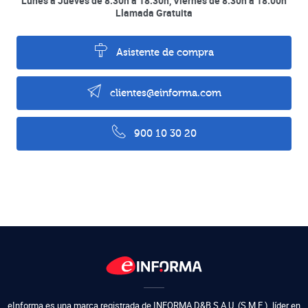
Lunes a Jueves de 8:30h a 18:30h, Viernes de 8:30h a 18:00h
Llamada Gratuita
Asistente de compra
clientes@einforma.com
900 10 30 20
eInforma es una marca registrada de
INFORMA D&B S.A.U. (S.M.E.)
,
líder en