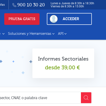
Lunes a Jueves de 8:30h a 18:30h
900 10 30 20
ifas
Viernes de 8:30h a 15:00h
ACCEDER
PRUEBA GRATIS
e
Soluciones y Herramientas
API
Informes Sectoriales
desde
39,00
€
empresas