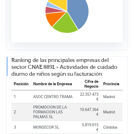
Ranking de las principales empresas del
sector CNAE 8891 - Actividades de cuidado
diurno de niños según su facturación
Cifra de
Posición
Nombre de la Empresa
Provincia
Negocio
22.357.473
1
ASOC CENTRO TRAMA
Madrid
€
PROMOCION DE LA
10.647.364
2
FORMACION LAS
Madrid
€
PALMAS SL
5.819.615
3
MONSECOR SL
Córdoba
€