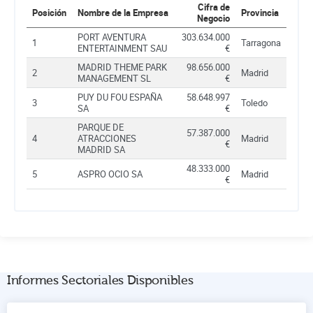
Cifra de
Posición
Nombre de la Empresa
Provincia
Negocio
PORT AVENTURA
303.634.000
1
Tarragona
ENTERTAINMENT SAU
€
MADRID THEME PARK
98.656.000
2
Madrid
MANAGEMENT SL
€
PUY DU FOU ESPAÑA
58.648.997
3
Toledo
SA
€
PARQUE DE
57.387.000
4
ATRACCIONES
Madrid
€
MADRID SA
48.333.000
5
ASPRO OCIO SA
Madrid
€
Informes Sectoriales Disponibles