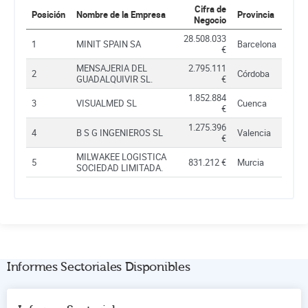
Cifra de
Posición
Nombre de la Empresa
Provincia
Negocio
28.508.033
1
MINIT SPAIN SA
Barcelona
€
MENSAJERIA DEL
2.795.111
2
Córdoba
GUADALQUIVIR SL.
€
1.852.884
3
VISUALMED SL
Cuenca
€
1.275.396
4
B S G INGENIEROS SL
Valencia
€
MILWAKEE LOGISTICA
5
831.212 €
Murcia
SOCIEDAD LIMITADA.
Informes Sectoriales Disponibles