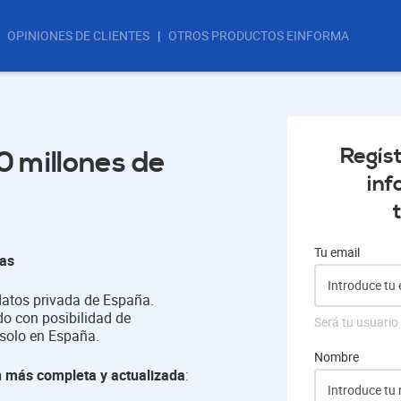
OPINIONES DE CLIENTES
OTROS PRODUCTOS EINFORMA
Regís
 millones de
in
Tu email
sas
datos privada de España.
o con posibilidad de
Será tu usuario
solo en España.
Nombre
 más completa y actualizada
: