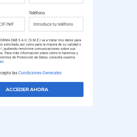
Teléfono
RMA D&B S.A.U. (S.M.E.) va a tratar mis datos para
io solicitado, así como para la mejora de su calidad o
s
*
, pudiendo remitirme comunicaciones sobre sus
ios. Para más información sobre cómo lo haremos y
erechos de Protección de Datos, consulta nuestra
dad
.
acepto las
Condiciones Generales
ACCEDER AHORA