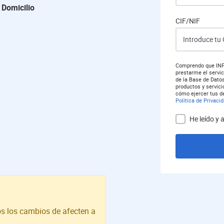
 Domicilio
CIF/NIF
Comprendo que INFO
prestarme el servic
de la Base de Dato
productos y servic
cómo ejercer tus d
Política de Privaci
He leído y 
s los cambios de afecten a