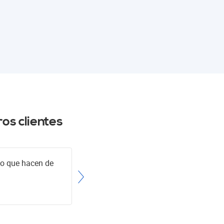
os clientes
nto que hacen de
Totalmente satisfecho con e
com