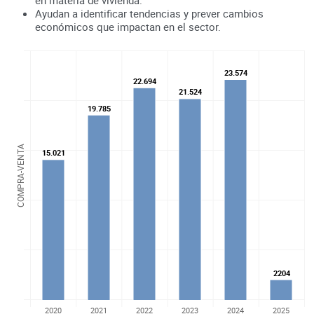
Ayudan a identificar tendencias y prever cambios
económicos que impactan en el sector.
23.574
23.574
22.694
22.694
21.524
21.524
19.785
19.785
COMPRA-VENTA
15.021
15.021
2204
2204
2020
2021
2022
2023
2024
2025