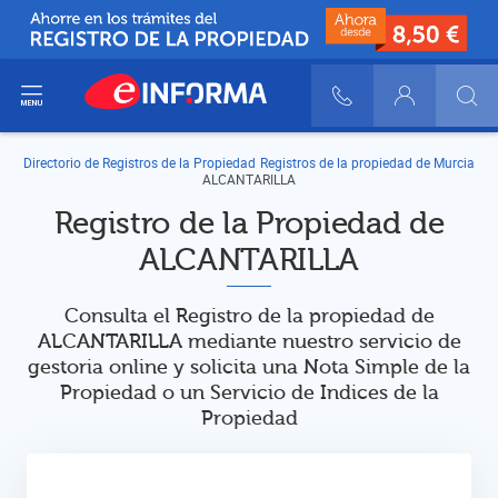
ir del menú
900 10 30 20
Login
Directorio de Registros de la Propiedad
Registros de la propiedad de Murcia
ALCANTARILLA
Registro de la Propiedad de
ALCANTARILLA
Consulta el Registro de la propiedad de
ALCANTARILLA mediante nuestro servicio de
gestoria online y solicita una Nota Simple de la
Propiedad o un Servicio de Indices de la
Propiedad