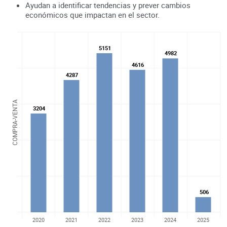
Ayudan a identificar tendencias y prever cambios
económicos que impactan en el sector.
5151
5151
4982
4982
4616
4616
4287
4287
COMPRA-VENTA
3204
3204
506
506
2020
2021
2022
2023
2024
2025