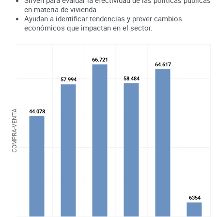
en materia de vivienda.
Ayudan a identificar tendencias y prever cambios
económicos que impactan en el sector.
66.721
66.721
64.617
64.617
58.484
58.484
57.994
57.994
44.078
44.078
COMPRA-VENTA
6354
6354